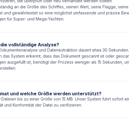
fizieren, die überprüft oder neu verhandelt werden sollten.
lständig an die Größe des Schiffes, seinen Wert, seine Flagge, sein
st und gewährleistet so eine möglichst umfassende und präzise Be
gen für Super- und Mega-Yachten.
die vollständige Analyse?
 Dokumentenanalyse und Datenextraktion dauert etwa 30 Sekunden
n das System erkennt, dass das Dokument gescannt ist oder gescann
n ausgefüllt ist, benötigt der Prozess weniger als 15 Sekunden, u
rstellen.
rmat und welche Größe werden unterstützt?
-Dateien bis zu einer Größe von 15 MB. Unser System führt sofort ei
ät und Konformität der Datei zu verifizieren.