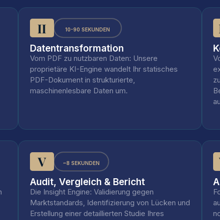
II
10-90 SEKUNDEN
Datentransformation
K
Vom PDF zu nutzbaren Daten: Unsere
V
proprietäre KI-Engine wandelt Ihr statisches
ex
PDF-Dokument in strukturierte,
zu
maschinenlesbare Daten um.
B
au
V
~8 SEKUNDEN
Audit, Vergleich & Bericht
A
n
Die Insight Engine: Validierung gegen
F
Marktstandards, Identifizierung von Lücken und
a
Erstellung einer detaillierten Studie Ihres
n