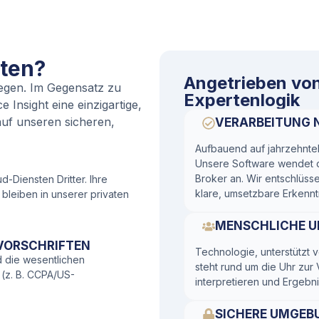
aten?
Angetrieben von
iegen. Im Gegensatz zu
Expertenlogik
Insight eine einzigartige,
 auf unseren sicheren,
VERARBEITUNG 
Aufbauend auf jahrzehntel
Unsere Software wendet d
Broker an. Wir entschlüss
-Diensten Dritter. Ihre
klare, umsetzbare Erkennt
bleiben in unserer privaten
MENSCHLICHE 
VORSCHRIFTEN
Technologie, unterstützt
d die wesentlichen
steht rund um die Uhr zu
(z. B. CCPA/US-
interpretieren und Ergebni
SICHERE UMGEB