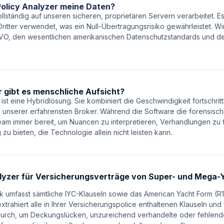
Policy Analyzer meine Daten?
llständig auf unseren sicheren, proprietären Servern verarbeitet. 
itter verwendet, was ein Null-Übertragungsrisiko gewährleistet. Wir
VO, den wesentlichen amerikanischen Datenschutzstandards und d
er gibt es menschliche Aufsicht?
ist eine Hybridlösung. Sie kombiniert die Geschwindigkeit fortschrit
 unserer erfahrensten Broker. Während die Software die forensische 
am immer bereit, um Nuancen zu interpretieren, Verhandlungen zu 
zu bieten, die Technologie allein nicht leisten kann.
nalyzer für Versicherungsverträge von Super- und Mega
 umfasst sämtliche IYC-Klauseln sowie das American Yacht Form (R1
xtrahiert alle in Ihrer Versicherungspolice enthaltenen Klauseln und 
 durch, um Deckungslücken, unzureichend verhandelte oder fehlend