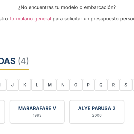
¿No encuentras tu modelo o embarcación?
stro
formulario general
para solicitar un presupuesto perso
ADAS
(4)
I
J
K
L
M
N
O
P
Q
R
S
MARARAFARE V
ALYE PARUSA 2
1993
2000