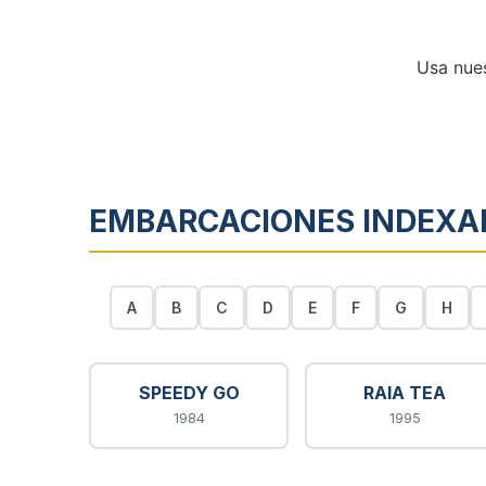
Usa nue
EMBARCACIONES INDEX
A
B
C
D
E
F
G
H
SPEEDY GO
RAIA TEA
1984
1995