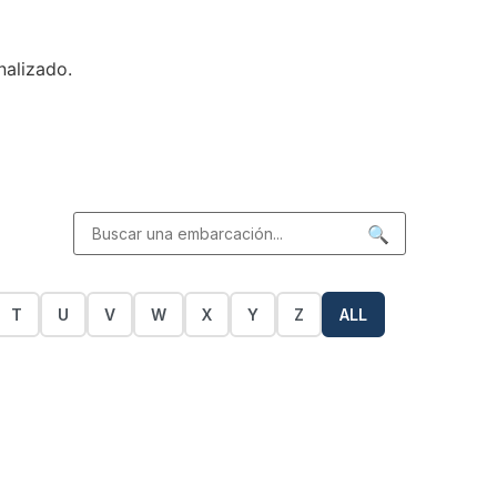
nalizado.
🔍
T
U
V
W
X
Y
Z
ALL