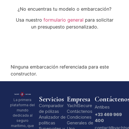
¿No encuentras tu modelo o embarcación?
Usa nuestro
formulario general
para solicitar
un presupuesto personalizado.
Ninguna embarcación referenciada para este
constructor.
Servicios
Empresa
Contácteno
La primera
Comparador
YachtSecure
plataforma del
Antibes
mundo
de pólizas
Contáctenos
+33 469 969
dedicada al
Analizador de
Condiciones
400
seguro
políticas
Generales de
marítimo, que
contact@yachts
Superyates y
Uso