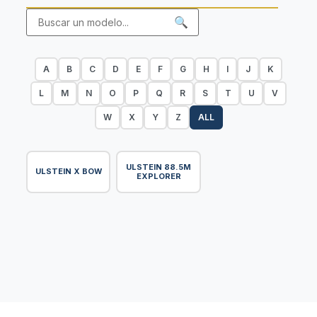
🔍
A
B
C
D
E
F
G
H
I
J
K
L
M
N
O
P
Q
R
S
T
U
V
W
X
Y
Z
ALL
ULSTEIN 88.5M
ULSTEIN X BOW
EXPLORER