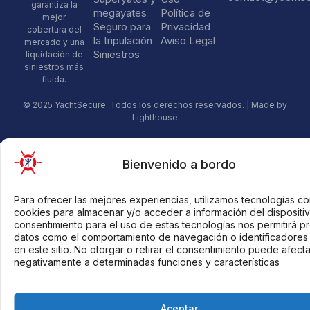
garantiza la
megayates
Política de
mejor
Seguro para
Privacidad
cobertura del
la tripulación
Aviso Legal
mercado y una
Siniestros
liquidación de
siniestros más
fluida.
© 2025 YachtSecure. Todos los derechos reservados. | Made by
Lighthouse
Bienvenido a bordo
Para ofrecer las mejores experiencias, utilizamos tecnologías c
cookies para almacenar y/o acceder a información del dispositiv
consentimiento para el uso de estas tecnologías nos permitirá p
datos como el comportamiento de navegación o identificadores
en este sitio. No otorgar o retirar el consentimiento puede afecta
negativamente a determinadas funciones y características
Aceptar