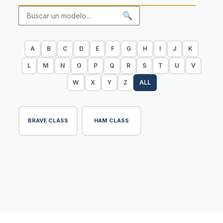
🔍
A
B
C
D
E
F
G
H
I
J
K
L
M
N
O
P
Q
R
S
T
U
V
W
X
Y
Z
ALL
BRAVE CLASS
HAM CLASS