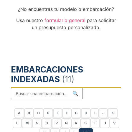
¿No encuentras tu modelo o embarcación?
Usa nuestro
formulario general
para solicitar
un presupuesto personalizado.
EMBARCACIONES
INDEXADAS
(11)
🔍
A
B
C
D
E
F
G
H
I
J
K
L
M
N
O
P
Q
R
S
T
U
V