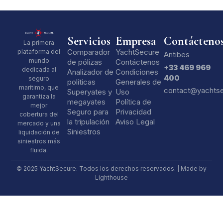
Servicios
Empresa
Contácteno
La primera
Comparador
YachtSecure
plataforma del
Antibes
mundo
de pólizas
Contáctenos
+33 469 969
dedicada al
Analizador de
Condiciones
400
seguro
políticas
Generales de
marítimo, que
contact@yachts
Superyates y
Uso
garantiza la
megayates
Política de
mejor
Seguro para
Privacidad
cobertura del
la tripulación
Aviso Legal
mercado y una
Siniestros
liquidación de
siniestros más
fluida.
© 2025 YachtSecure. Todos los derechos reservados. | Made by
Lighthouse