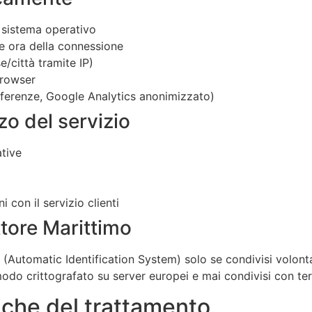
, sistema operativo
 e ora della connessione
/città tramite IP)
browser
referenze, Google Analytics anonimizzato)
zzo del servizio
ative
i
 con il servizio clienti
ettore Marittimo
 (Automatic Identification System) solo se condivisi volont
in modo crittografato su server europei e mai condivisi con t
diche del trattamento