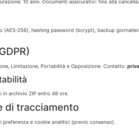
turazione: 10 anni. Documenti assicurativi: fino alla cancell
oso (AES-256), hashing password (bcrypt), backup giornalie
 (GDPR)
zione, Limitazione, Portabilità e Opposizione. Contatto:
priv
abilità
in archivio ZIP entro 48 ore.
e di tracciamento
i preferenza e cookie analitici (previo consenso).