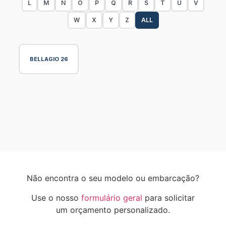
L
M
N
O
P
Q
R
S
T
U
V
W
X
Y
Z
ALL
BELLAGIO 26
Não encontra o seu modelo ou embarcação?
Use o nosso
formulário geral
para solicitar
um orçamento personalizado.