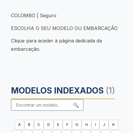
COLOMBO | Seguro
ESCOLHA O SEU MODELO OU EMBARCAÇÃO
Clique para aceder à página dedicada da
embarcação.
MODELOS INDEXADOS
(1)
🔍
A
B
C
D
E
F
G
H
I
J
K