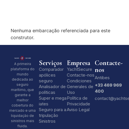
Nenhuma embarcação referenciada para este
construtor.
Serviços
Empresa
Contacte-
A primeira
nos
Comparador
YachtSecure
plataforma do
mundo
apólices
Contacte-nos
Antibes
dedicada ao
seguro
Condiciones
seguro
+33 469 969
Analisador de
Generales de
marítimo, que
400
políticas
Uso
garante a
Super e mega
Política de
contact@yachts
melhor
iates
Privacidade
cobertura do
Seguro para a
Aviso Legal
mercado e uma
tripulação
liquidação de
Sinistros
sinistros mais
fluida.