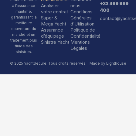
+33 469 969
Analyser
nous
à l’assurance
400
votre contrat
Conditions
maritime,
garantissant la
Super &
Générales
contact@yachts
meilleure
Mega Yacht
d’Utilisation
couverture du
Assurance
Politique de
marché et un
d’équipage
Confidentialité
traitement plus
Sinistre Yacht
Mentions
fluide des
Légales
sinistres.
© 2025 YachtSecure. Tous droits réservés. | Made by
Lighthouse