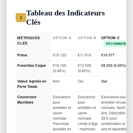
Tableau des Indicateurs
I
Clés
MÉTRIQUES
OPTION A
OPTION B
OPTION C
CLÉS
RECOMMANDÉE
Prime
€16 123
€11 619
€10 377
Franchise Coque
€10 100
€12 500
€8 250 (0,40%)
(0,49%)
(0,60%)
Valeur Agréée en
Non
Oui
Oui
Perte Totale
Couverture
Exclusions
Exclusions
Exclusions pour
Machines
pour
pour
entretien et usure
entretien et
entretien et
normale. Yacht <10
usure
usure
ans. Déduction de
normale.
normale.
25% pour
Franchise
Limite d’âge
amélioration si >5
doublée en
: machines
ans et réparations