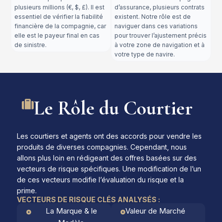
plusieurs millions (€, $, £). Il est
d’assurance, plusieurs contrats
essentiel de vérifier la fiabilité
existent. Notre rôle est de
financière de la compagnie, car
naviguer dans ces variations
elle est le payeur final en cas
pour trouver l’ajustement précis
de sinistre.
à votre zone de navigation et à
votre type de navire.
Le Rôle du Courtier
Les courtiers et agents ont des accords pour vendre les
produits de diverses compagnies. Cependant, nous
allons plus loin en rédigeant des offres basées sur des
vecteurs de risque spécifiques. Une modification de l’un
de ces vecteurs modifie l’évaluation du risque et la
prime.
VECTEURS DE RISQUE CLÉS ANALYSÉS :
La Marque & le
Valeur de Marché