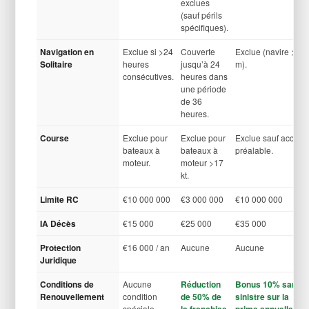
exclues
(sauf périls
spécifiques).
Navigation en
Exclue si >24
Couverte
Exclue (navire >15
Solitaire
heures
jusqu’à 24
m).
consécutives.
heures dans
une période
de 36
heures.
Course
Exclue pour
Exclue pour
Exclue sauf accord
bateaux à
bateaux à
préalable.
moteur.
moteur >17
kt.
Limite RC
€10 000 000
€3 000 000
€10 000 000
IA Décès
€15 000
€25 000
€35 000
Protection
€16 000 / an
Aucune
Aucune
Juridique
Conditions de
Aucune
Réduction
Bonus 10% sans
Renouvellement
condition
de 50% de
sinistre sur la
spéciale