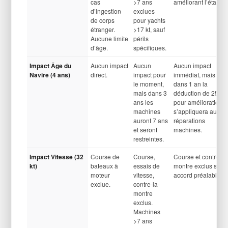
cas
>7 ans
améliorant l’état.
d’ingestion
exclues
de corps
pour yachts
étranger.
>17 kt, sauf
Aucune limite
périls
d’âge.
spécifiques.
Impact Âge du
Aucun impact
Aucun
Aucun impact
Navire (4 ans)
direct.
impact pour
immédiat, mais
le moment,
dans 1 an la
mais dans 3
déduction de 25%
ans les
pour amélioration
machines
s’appliquera aux
auront 7 ans
réparations
et seront
machines.
restreintes.
Impact Vitesse (32
Course de
Course,
Course et contre-la
kt)
bateaux à
essais de
montre exclus sauf
moteur
vitesse,
accord préalable.
exclue.
contre-la-
montre
exclus.
Machines
>7 ans